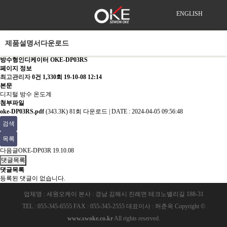
ENGLISH
제품설명서다운로드
방수형인디케이터
OKE-DP03RS
페이지 정보
최고관리자
0건
1,330회
19-10-08 12:14
본문
디지털 방수 온도계
첨부파일
oke-DP03RS.pdf
(343.3K)
81회 다운로드 | DATE : 2024-04-05 09:56:48
검색
목록
다음글
OKE-DP03R
19.10.08
댓글목록
댓글목록
등록된 댓글이 없습니다.
업체명 : 세원오케이 본사 : 경남 김해시 진례면 테크노밸리길 188-31
TEL : 055-345-6555 FAX : 055-345-2555 대표이사 : 허춘옥 Copyright ©
www.swoke.co.kr
All rights reserved.