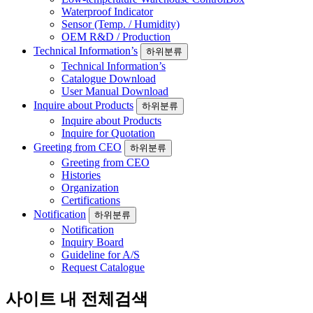
Waterproof Indicator
Sensor (Temp. / Humidity)
OEM R&D / Production
Technical Information’s
하위분류
Technical Information’s
Catalogue Download
User Manual Download
Inquire about Products
하위분류
Inquire about Products
Inquire for Quotation
Greeting from CEO
하위분류
Greeting from CEO
Histories
Organization
Certifications
Notification
하위분류
Notification
Inquiry Board
Guideline for A/S
Request Catalogue
사이트 내 전체검색