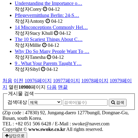
Understanding the Importance o…
작성자
Corey
04-12
Pflegevermittlung Berlin: 24-S…
작성자
Antony
04-12
14 Misconceptions Commonly Hel…
작성자
Stacy Khull
04-12
The 10 Scariest Things About C…
작성자
Millie
04-12
Why Do So Many People Want To …
작성자
Tanesha
04-12
9 . What Your Parents Taught Y…
작성자
Sibyl
04-12
처음
이전
10976
페이지
10977
페이지
10978
페이지
10979
페이
지
열린
10980
페이지
다음
맨끝
게시물 검색
검색대상
검색
(Zip code : 47830) 92, Jungang-daero 1277bungil, Dongnae-Gu,
Busan, south Korea.
TEL : +82 051 506 6428 / E-Mail : swoke@naver.com
Copyright ©
www.swoke.co.kr
All rights reserved.
상단으로