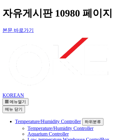
자유게시판 10980 페이지
본문 바로가기
KOREAN
메뉴열기
메뉴
닫기
Temperature/Humidity Controller
하위분류
Temperature/Humidity Controller
Aquarium Controller
Low-temperature Warehouse ControlBox