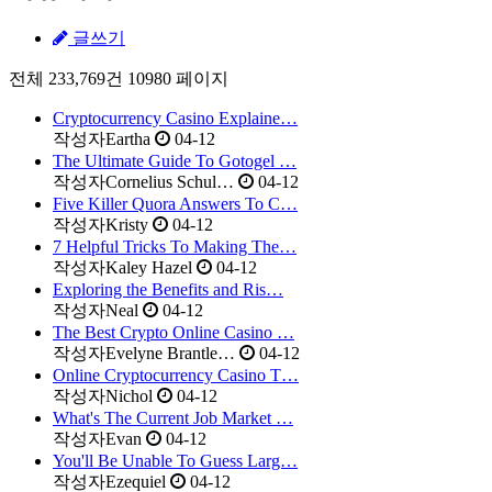
글쓰기
전체 233,769건
10980 페이지
Cryptocurrency Casino Explaine…
작성자
Eartha
04-12
The Ultimate Guide To Gotogel …
작성자
Cornelius Schul…
04-12
Five Killer Quora Answers To C…
작성자
Kristy
04-12
7 Helpful Tricks To Making The…
작성자
Kaley Hazel
04-12
Exploring the Benefits and Ris…
작성자
Neal
04-12
The Best Crypto Online Casino …
작성자
Evelyne Brantle…
04-12
Online Cryptocurrency Casino T…
작성자
Nichol
04-12
What's The Current Job Market …
작성자
Evan
04-12
You'll Be Unable To Guess Larg…
작성자
Ezequiel
04-12