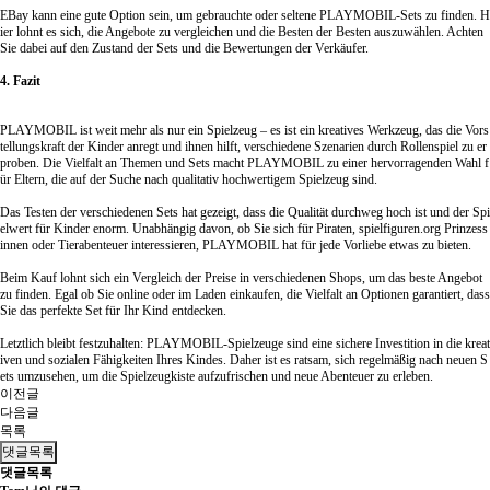
EBay kann eine gute Option sein, um gebrauchte oder seltene PLAYMOBIL-Sets zu finden. H
ier lohnt es sich, die Angebote zu vergleichen und die Besten der Besten auszuwählen. Achten
Sie dabei auf den Zustand der Sets und die Bewertungen der Verkäufer.
4. Fazit
PLAYMOBIL ist weit mehr als nur ein Spielzeug – es ist ein kreatives Werkzeug, das die Vors
tellungskraft der Kinder anregt und ihnen hilft, verschiedene Szenarien durch Rollenspiel zu er
proben. Die Vielfalt an Themen und Sets macht PLAYMOBIL zu einer hervorragenden Wahl f
ür Eltern, die auf der Suche nach qualitativ hochwertigem Spielzeug sind.
Das Testen der verschiedenen Sets hat gezeigt, dass die Qualität durchweg hoch ist und der Spi
elwert für Kinder enorm. Unabhängig davon, ob Sie sich für Piraten,
spielfiguren.org
Prinzess
innen oder Tierabenteuer interessieren, PLAYMOBIL hat für jede Vorliebe etwas zu bieten.
Beim Kauf lohnt sich ein Vergleich der Preise in verschiedenen Shops, um das beste Angebot
zu finden. Egal ob Sie online oder im Laden einkaufen, die Vielfalt an Optionen garantiert, dass
Sie das perfekte Set für Ihr Kind entdecken.
Letztlich bleibt festzuhalten: PLAYMOBIL-Spielzeuge sind eine sichere Investition in die kreat
iven und sozialen Fähigkeiten Ihres Kindes. Daher ist es ratsam, sich regelmäßig nach neuen S
ets umzusehen, um die Spielzeugkiste aufzufrischen und neue Abenteuer zu erleben.
이전글
다음글
목록
댓글목록
댓글목록