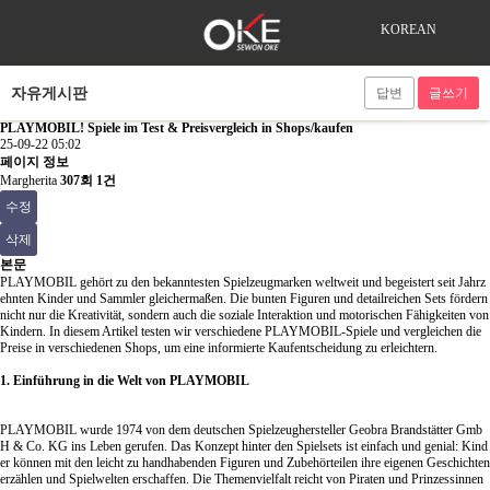
KOREAN
자유게시판
답변
글쓰기
PLAYMOBIL! Spiele im Test & Preisvergleich in Shops/kaufen
25-09-22 05:02
페이지 정보
Margherita
307회
1건
수정
삭제
본문
PLAYMOBIL gehört zu den bekanntesten Spielzeugmarken weltweit und begeistert seit Jahrz
ehnten Kinder und Sammler gleichermaßen. Die bunten Figuren und detailreichen Sets fördern
nicht nur die Kreativität, sondern auch die soziale Interaktion und motorischen Fähigkeiten von
Kindern. In diesem Artikel testen wir verschiedene PLAYMOBIL-Spiele und vergleichen die
Preise in verschiedenen Shops, um eine informierte Kaufentscheidung zu erleichtern.
1. Einführung in die Welt von PLAYMOBIL
PLAYMOBIL wurde 1974 von dem deutschen Spielzeughersteller Geobra Brandstätter Gmb
H & Co. KG ins Leben gerufen. Das Konzept hinter den Spielsets ist einfach und genial: Kind
er können mit den leicht zu handhabenden Figuren und Zubehörteilen ihre eigenen Geschichten
erzählen und Spielwelten erschaffen. Die Themenvielfalt reicht von Piraten und Prinzessinnen