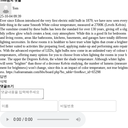
Tom님의 댓글
Tom
25-10-04 09:39
Ever since Edison introduced the very first electric mild bulb in 1879, we have now seen every
little thing in the same Smooth White colour temperature, measured at 2700K (Levels Kelvin).
The sunshine created by these bulbs has been the standard for over 130 years, giving off a slig
htly yellow glow which creates a heat, cozy atmosphere. While this is a good fit for bedrooms
and living rooms, areas like bathrooms, kitchens, basements, and garages have totally different
lighting necessities. In these rooms it is healthier to have truer white lights that create a brighter
feel better suited to activities like preparing food, applying make-up and performing auto repair
s. With the advanced expertise of LEDs, light bulbs now come in an unlimited vary of colour t
emperatures, offering many options for you to choose from when lighting the rooms in your h
ome. The upper the Degrees Kelvin, the whiter the shade temperature. Although whiter lights
will seem "brighter" than those of a decrease Kelvin studying, the number of lumens (measure
ment for brightness) won't change, since this is an impact of color temperature, not true brightn
ess.
https://safeareamain.com/bbs/board.php?bo_table=free&wr_id=65298
답변
삭제
댓글쓰기