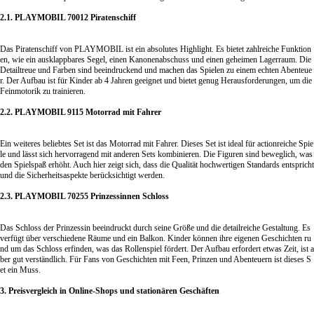
2.1. PLAYMOBIL 70012 Piratenschiff
Das Piratenschiff von PLAYMOBIL ist ein absolutes Highlight. Es bietet zahlreiche Funktion
en, wie ein ausklappbares Segel, einen Kanonenabschuss und einen geheimen Lagerraum. Die
Detailtreue und Farben sind beeindruckend und machen das Spielen zu einem echten Abenteue
r. Der Aufbau ist für Kinder ab 4
Jahren geeignet
und bietet genug Herausforderungen, um die
Feinmotorik zu trainieren.
2.2. PLAYMOBIL 9115 Motorrad mit Fahrer
Ein weiteres beliebtes Set ist das Motorrad mit Fahrer. Dieses Set ist ideal für actionreiche Spie
le und lässt sich hervorragend mit anderen Sets kombinieren. Die Figuren sind beweglich, was
den Spielspaß erhöht. Auch hier zeigt sich, dass die Qualität hochwertigen Standards entspricht
und die Sicherheitsaspekte berücksichtigt werden.
2.3. PLAYMOBIL 70255 Prinzessinnen Schloss
Das Schloss der Prinzessin beeindruckt durch seine Größe und die detailreiche Gestaltung. Es
verfügt über verschiedene Räume und ein Balkon. Kinder können ihre eigenen Geschichten ru
nd um das Schloss erfinden, was das Rollenspiel fördert. Der Aufbau erfordert etwas Zeit, ist a
ber gut verständlich. Für Fans von Geschichten mit Feen, Prinzen und Abenteuern ist dieses S
et ein Muss.
3. Preisvergleich in Online-Shops und stationären Geschäften